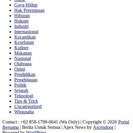
Gaya Hidup
Hak Perempuan
Hiburan
Hukum
Industri
Internasional
Kecantikan
Kesehatan
Kuliner
Makanan
Nasional
Olahraga
Opini
Pendidikan
Penghijauan
Politik
Sejarah
Teknologi
Tips & Trick
Uncategorized
Wirausaha
Contact : +62 858-1799-0041 (Wa Only) | Copyright © 2026
Portal
Bersama
| Berita Untuk Semua | Apex News by
Ascendoor
|
Powered by
WordPress
.