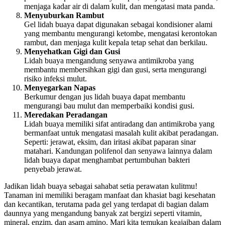
menjaga kadar air di dalam kulit, dan mengatasi mata panda.
Menyuburkan Rambut
Gel lidah buaya dapat digunakan sebagai kondisioner alami
yang membantu mengurangi ketombe, mengatasi kerontokan
rambut, dan menjaga kulit kepala tetap sehat dan berkilau.
Menyehatkan Gigi dan Gusi
Lidah buaya mengandung senyawa antimikroba yang
membantu membersihkan gigi dan gusi, serta mengurangi
risiko infeksi mulut.
Menyegarkan Napas
Berkumur dengan jus lidah buaya dapat membantu
mengurangi bau mulut dan memperbaiki kondisi gusi.
Meredakan Peradangan
Lidah buaya memiliki sifat antiradang dan antimikroba yang
bermanfaat untuk mengatasi masalah kulit akibat peradangan.
Seperti: jerawat, eksim, dan iritasi akibat paparan sinar
matahari. Kandungan polifenol dan senyawa lainnya dalam
lidah buaya dapat menghambat pertumbuhan bakteri
penyebab jerawat.
Jadikan lidah buaya sebagai sahabat setia perawatan kulitmu!
Tanaman ini memiliki beragam manfaat dan khasiat bagi kesehatan
dan kecantikan, terutama pada gel yang terdapat di bagian dalam
daunnya yang mengandung banyak zat bergizi seperti vitamin,
mineral, enzim, dan asam amino. Mari kita temukan keajaiban dalam