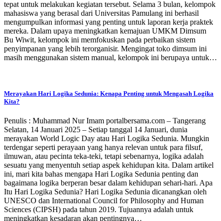
tepat untuk melakukan kegiatan tersebut. Selama 3 bulan, kelompok
mahasiswa yang berasal dari Universitas Pamulang ini berhasil
mengumpulkan informasi yang penting untuk laporan kerja praktek
mereka. Dalam upaya meningkatkan kemajuan UMKM Dimsum
Bu Wiwit, kelompok ini memfokuskan pada perbaikan sistem
penyimpanan yang lebih terorganisir. Mengingat toko dimsum ini
masih menggunakan sistem manual, kelompok ini berupaya untuk…
Merayakan Hari Logika Sedunia: Kenapa Penting untuk Mengasah Logika
Kita?
Penulis : Muhammad Nur Imam portalbersama.com – Tangerang
Selatan, 14 Januari 2025 – Setiap tanggal 14 Januari, dunia
merayakan World Logic Day atau Hari Logika Sedunia. Mungkin
terdengar seperti perayaan yang hanya relevan untuk para filsuf,
ilmuwan, atau pecinta teka-teki, tetapi sebenarnya, logika adalah
sesuatu yang menyentuh setiap aspek kehidupan kita. Dalam artikel
ini, mari kita bahas mengapa Hari Logika Sedunia penting dan
bagaimana logika berperan besar dalam kehidupan sehari-hari. Apa
Itu Hari Logika Sedunia? Hari Logika Sedunia dicanangkan oleh
UNESCO dan International Council for Philosophy and Human
Sciences (CIPSH) pada tahun 2019. Tujuannya adalah untuk
meningkatkan kesadaran akan pentingnya…