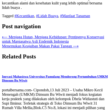
kecantikan alami dan kesehatan kulit yang lebih optimal bersama
lidah buaya .
Tagged
#Kecantikan
,
#Lidah Buaya
,
#Manfaat Tanaman
Post navigation
⟵
Menjaga Hutan, Menjaga Kehidupan: Pentingnya Konservasi
untuk Margasatwa Asli Endemik Indonesia
Menemukan Keajaiban Makan Pakai Tangan
⟶
Related Posts
Inovasi Mahasiswa Universitas Pamulang Mendorong Pertumbuhan UMKM
Dimsum Bu Wiwit
portalbersama.com- Cipondoh,13 Juli 2023 – Usaha Mikro Kecil
Menengah (UMKM) Dimsum Bu Wiwit menjadi fokus kegiatan
kerja praktek yang dilakukan oleh kelompok Dhela Widiastuti dan
Supi Ilminur. Terletak strategis di Toko Dimsum Bu Wiwit 31
Rumah Villa Mellia,Blok.C5 No.8, lokasi ini menjadi pilihan yang