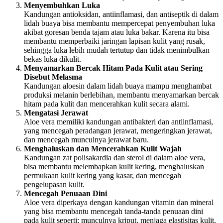
Menyembuhkan Luka
Kandungan antioksidan, antiinflamasi, dan antiseptik di dalam
lidah buaya bisa membantu mempercepat penyembuhan luka
akibat goresan benda tajam atau luka bakar. Karena itu bisa
membantu memperbaiki jaringan lapisan kulit yang rusak,
sehingga luka lebih mudah tertutup dan tidak menimbulkan
bekas luka dikulit.
Menyamarkan Bercak Hitam Pada Kulit atau Sering
Disebut Melasma
Kandungan aloesin dalam lidah buaya mampu menghambat
produksi melanin berlebihan, membantu menyamarkan bercak
hitam pada kulit dan mencerahkan kulit secara alami.
Mengatasi Jerawat
Aloe vera memiliki kandungan antibakteri dan antiinflamasi,
yang mencegah peradangan jerawat, mengeringkan jerawat,
dan mencegah munculnya jerawat baru.
Menghaluskan dan Mencerahkan Kulit Wajah
Kandungan zat polisakardia dan sterol di dalam aloe vera,
bisa membantu melembapkan kulit kering, menghaluskan
permukaan kulit kering yang kasar, dan mencegah
pengelupasan kulit.
Mencegah Penuaan Dini
Aloe vera diperkaya dengan kandungan vitamin dan mineral
yang bisa membantu mencegah tanda-tanda penuaan dini
pada kulit seperti: munculnya kriput, menjaga elastisitas kulit,