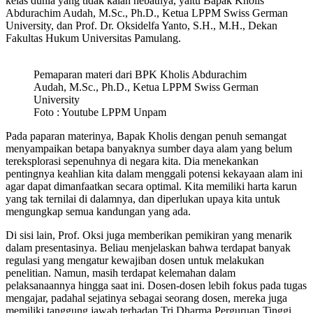
kelas dunia yang tidak kalah hebatnya, yaitu Bapak Kholis
Abdurachim Audah, M.Sc., Ph.D., Ketua LPPM Swiss German
University, dan Prof. Dr. Oksidelfa Yanto, S.H., M.H., Dekan
Fakultas Hukum Universitas Pamulang.
Pemaparan materi dari BPK Kholis Abdurachim
Audah, M.Sc., Ph.D., Ketua LPPM Swiss German
University
Foto : Youtube LPPM Unpam
Pada paparan materinya, Bapak Kholis dengan penuh semangat
menyampaikan betapa banyaknya sumber daya alam yang belum
tereksplorasi sepenuhnya di negara kita. Dia menekankan
pentingnya keahlian kita dalam menggali potensi kekayaan alam ini
agar dapat dimanfaatkan secara optimal. Kita memiliki harta karun
yang tak ternilai di dalamnya, dan diperlukan upaya kita untuk
mengungkap semua kandungan yang ada.
Di sisi lain, Prof. Oksi juga memberikan pemikiran yang menarik
dalam presentasinya. Beliau menjelaskan bahwa terdapat banyak
regulasi yang mengatur kewajiban dosen untuk melakukan
penelitian. Namun, masih terdapat kelemahan dalam
pelaksanaannya hingga saat ini. Dosen-dosen lebih fokus pada tugas
mengajar, padahal sejatinya sebagai seorang dosen, mereka juga
memiliki tanggung jawab terhadap Tri Dharma Perguruan Tinggi.