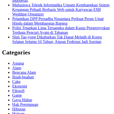
Indonesia
Mahasiswa Teknik Informatika Unpam Kembangkan Sistem
Keuangan Pribadi Berbasis Web untuk Karyawan EMI
Wedding Organizer
Pelantikan DPP Persadha Nusantara Perkuat Peran Umat
Hindu dalam Membangun Bangsa
Polisi Tetapkan Lima Tersangka dalam Kasus Pengeroyokan
Terduga Pencuri Ayam di Tabanan
Shin Tae-yong Dikabarkan Tak Dapat Melatih di Korea
Selatan Selama 10 Tahun, Aturan Federasi Jadi Sorotan
Categories
Agama
Alam
Bencana Alam
Buah-buahan
Cake
Ekonomi
Filosofi
Game
Gaya Hidup
Hak Perempuan
Hiburan
Hukum