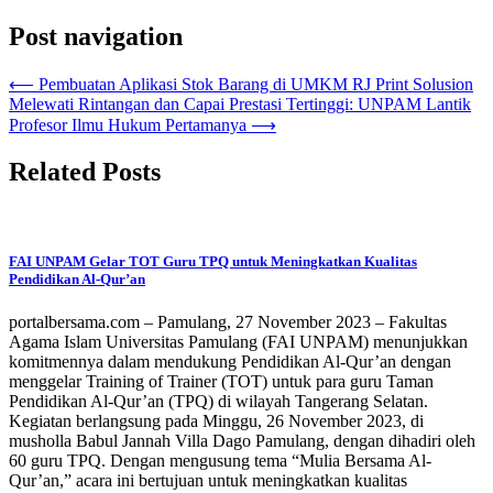
Post navigation
⟵
Pembuatan Aplikasi Stok Barang di UMKM RJ Print Solusion
Melewati Rintangan dan Capai Prestasi Tertinggi: UNPAM Lantik
Profesor Ilmu Hukum Pertamanya
⟶
Related Posts
FAI UNPAM Gelar TOT Guru TPQ untuk Meningkatkan Kualitas
Pendidikan Al-Qur’an
portalbersama.com – Pamulang, 27 November 2023 – Fakultas
Agama Islam Universitas Pamulang (FAI UNPAM) menunjukkan
komitmennya dalam mendukung Pendidikan Al-Qur’an dengan
menggelar Training of Trainer (TOT) untuk para guru Taman
Pendidikan Al-Qur’an (TPQ) di wilayah Tangerang Selatan.
Kegiatan berlangsung pada Minggu, 26 November 2023, di
musholla Babul Jannah Villa Dago Pamulang, dengan dihadiri oleh
60 guru TPQ. Dengan mengusung tema “Mulia Bersama Al-
Qur’an,” acara ini bertujuan untuk meningkatkan kualitas