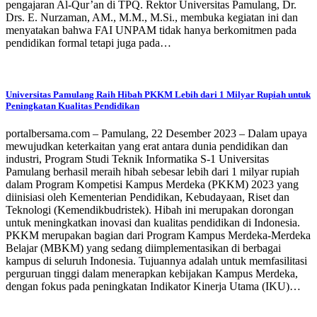
pengajaran Al-Qur’an di TPQ. Rektor Universitas Pamulang, Dr.
Drs. E. Nurzaman, AM., M.M., M.Si., membuka kegiatan ini dan
menyatakan bahwa FAI UNPAM tidak hanya berkomitmen pada
pendidikan formal tetapi juga pada…
Universitas Pamulang Raih Hibah PKKM Lebih dari 1 Milyar Rupiah untuk
Peningkatan Kualitas Pendidikan
portalbersama.com – Pamulang, 22 Desember 2023 – Dalam upaya
mewujudkan keterkaitan yang erat antara dunia pendidikan dan
industri, Program Studi Teknik Informatika S-1 Universitas
Pamulang berhasil meraih hibah sebesar lebih dari 1 milyar rupiah
dalam Program Kompetisi Kampus Merdeka (PKKM) 2023 yang
diinisiasi oleh Kementerian Pendidikan, Kebudayaan, Riset dan
Teknologi (Kemendikbudristek). Hibah ini merupakan dorongan
untuk meningkatkan inovasi dan kualitas pendidikan di Indonesia.
PKKM merupakan bagian dari Program Kampus Merdeka-Merdeka
Belajar (MBKM) yang sedang diimplementasikan di berbagai
kampus di seluruh Indonesia. Tujuannya adalah untuk memfasilitasi
perguruan tinggi dalam menerapkan kebijakan Kampus Merdeka,
dengan fokus pada peningkatan Indikator Kinerja Utama (IKU)…