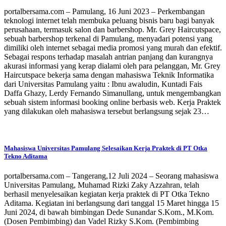
portalbersama.com – Pamulang, 16 Juni 2023 – Perkembangan
teknologi internet telah membuka peluang bisnis baru bagi banyak
perusahaan, termasuk salon dan barbershop. Mr. Grey Haircutspace,
sebuah barbershop terkenal di Pamulang, menyadari potensi yang
dimiliki oleh internet sebagai media promosi yang murah dan efektif.
Sebagai respons terhadap masalah antrian panjang dan kurangnya
akurasi informasi yang kerap dialami oleh para pelanggan, Mr. Grey
Haircutspace bekerja sama dengan mahasiswa Teknik Informatika
dari Universitas Pamulang yaitu : Ibnu awaludin, Kuntadi Fais
Daffa Ghazy, Lerdy Fernando Simanullang, untuk mengembangkan
sebuah sistem informasi booking online berbasis web. Kerja Praktek
yang dilakukan oleh mahasiswa tersebut berlangsung sejak 23…
Mahasiswa Universitas Pamulang Selesaikan Kerja Praktek di PT Otka
Tekno Aditama
portalbersama.com – Tangerang,12 Juli 2024 – Seorang mahasiswa
Universitas Pamulang, Muhamad Rizki Zaky Azzahran, telah
berhasil menyelesaikan kegiatan kerja praktek di PT Otka Tekno
Aditama. Kegiatan ini berlangsung dari tanggal 15 Maret hingga 15
Juni 2024, di bawah bimbingan Dede Sunandar S.Kom., M.Kom.
(Dosen Pembimbing) dan Vadel Rizky S.Kom. (Pembimbing