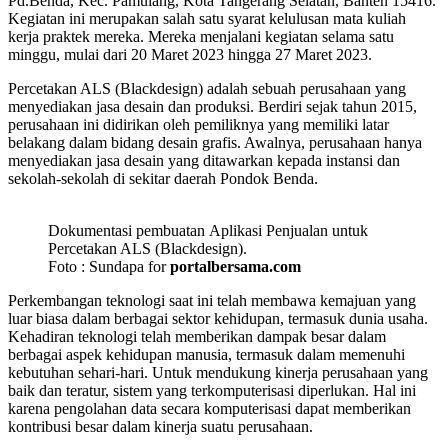
Pd.Benda, Kec. Pamulang, Kota Tangerang Selatan, Banten 15416.
Kegiatan ini merupakan salah satu syarat kelulusan mata kuliah
kerja praktek mereka. Mereka menjalani kegiatan selama satu
minggu, mulai dari 20 Maret 2023 hingga 27 Maret 2023.
Percetakan ALS (Blackdesign) adalah sebuah perusahaan yang
menyediakan jasa desain dan produksi. Berdiri sejak tahun 2015,
perusahaan ini didirikan oleh pemiliknya yang memiliki latar
belakang dalam bidang desain grafis. Awalnya, perusahaan hanya
menyediakan jasa desain yang ditawarkan kepada instansi dan
sekolah-sekolah di sekitar daerah Pondok Benda.
Dokumentasi pembuatan Aplikasi Penjualan untuk
Percetakan ALS (Blackdesign).
Foto : Sundapa for
portalbersama.com
Perkembangan teknologi saat ini telah membawa kemajuan yang
luar biasa dalam berbagai sektor kehidupan, termasuk dunia usaha.
Kehadiran teknologi telah memberikan dampak besar dalam
berbagai aspek kehidupan manusia, termasuk dalam memenuhi
kebutuhan sehari-hari. Untuk mendukung kinerja perusahaan yang
baik dan teratur, sistem yang terkomputerisasi diperlukan. Hal ini
karena pengolahan data secara komputerisasi dapat memberikan
kontribusi besar dalam kinerja suatu perusahaan.