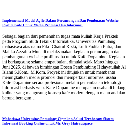
Implementasi Model Agile Dalam Perancangan Dan Pembuatan Website
Profile Kafe Untuk Media Promosi Dan Informasi
Sebagai bagian dari pemenuhan tugas mata kuliah Kerja Praktek
pada Program Studi Teknik Informatika, Universitas Pamulang,
mahasiswa atas nama Fikri Chairul Rizki, Lutfi Fadilah Putra, dan
Malika Azzahra Munadi melaksanakan kegiatan perancangan dan
pembangunan website profil usaha untuk Kafe Dopamine. Kegiatan
ini berlangsung selama empat bulan, dimulai sejak Maret hingga
Juni 2025, di bawah bimbingan Dosen Pembimbing Hidayatullah Al
Islami S.Kom., M.Kom. Proyek ini ditujukan untuk membantu
meningkatkan media promosi dan memperkuat informasi usaha
Kafe Dopamine secara profesional melalui pemanfaatan teknologi
informasi berbasis web. Kafe Dopamine merupakan usaha di bidang
kuliner yang mengusung konsep kafe modern dengan menu andalan
berupa beragam…
Mahasiswa Universitas Pamulang Ciptakan Solusi Terobosan: Sistem
Informasi Booking Online untuk Mr. Grey Haircutspace