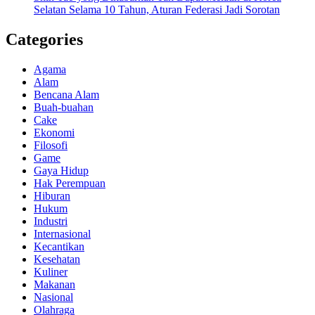
Selatan Selama 10 Tahun, Aturan Federasi Jadi Sorotan
Categories
Agama
Alam
Bencana Alam
Buah-buahan
Cake
Ekonomi
Filosofi
Game
Gaya Hidup
Hak Perempuan
Hiburan
Hukum
Industri
Internasional
Kecantikan
Kesehatan
Kuliner
Makanan
Nasional
Olahraga