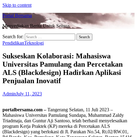
Skip to content
Portal Bersama
Menyediakan Berita Untuk Semua
Search for:
Pendidikan
Teknologi
Sukseskan Kolaborasi: Mahasiswa
Universitas Pamulang dan Percetakan
ALS (Blackdesign) Hadirkan Aplikasi
Penjualan Inovatif
Admin
July 11, 2023
portalbersama.com –
Tangerang Selatan, 11 Juli 2023 –
Mahasiswa Universitas Pamulang Sundapa, Muhammad Zaldy
Triadmaja, dan Guntur Aji Santoso, telah berhasil menyelesaikan
program Kerja Praktek (KP) mereka di Percetakan ALS
(Blackdesign) yang berlokasi di Jl. Parakan No.54, Rt.02/RW.01,