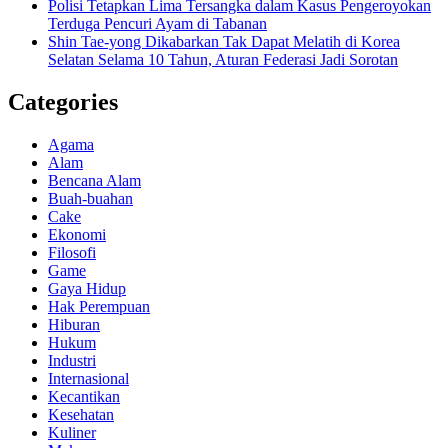
Polisi Tetapkan Lima Tersangka dalam Kasus Pengeroyokan
Terduga Pencuri Ayam di Tabanan
Shin Tae-yong Dikabarkan Tak Dapat Melatih di Korea
Selatan Selama 10 Tahun, Aturan Federasi Jadi Sorotan
Categories
Agama
Alam
Bencana Alam
Buah-buahan
Cake
Ekonomi
Filosofi
Game
Gaya Hidup
Hak Perempuan
Hiburan
Hukum
Industri
Internasional
Kecantikan
Kesehatan
Kuliner