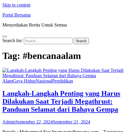
Skip to content
Portal Bersama
Menyediakan Berita Untuk Semua
Search for:
Tag:
#bencanaalam
Alam
Gaya Hidup
Nasional
Pendidikan
Langkah-Langkah Penting yang Harus
Dilakukan Saat Terjadi Megathrust:
Panduan Selamat dari Bahaya Gempa
Admin
September 22, 2024
September 21, 2024
Penulis : Muhammad Nur Imam portalbersama.com – Tangerang