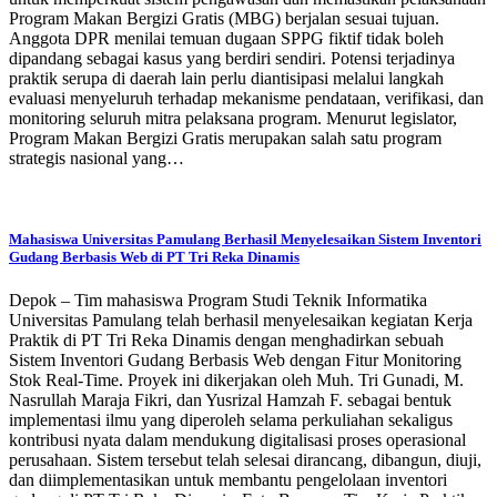
Program Makan Bergizi Gratis (MBG) berjalan sesuai tujuan.
Anggota DPR menilai temuan dugaan SPPG fiktif tidak boleh
dipandang sebagai kasus yang berdiri sendiri. Potensi terjadinya
praktik serupa di daerah lain perlu diantisipasi melalui langkah
evaluasi menyeluruh terhadap mekanisme pendataan, verifikasi, dan
monitoring seluruh mitra pelaksana program. Menurut legislator,
Program Makan Bergizi Gratis merupakan salah satu program
strategis nasional yang…
Mahasiswa Universitas Pamulang Berhasil Menyelesaikan Sistem Inventori
Gudang Berbasis Web di PT Tri Reka Dinamis
Depok – Tim mahasiswa Program Studi Teknik Informatika
Universitas Pamulang telah berhasil menyelesaikan kegiatan Kerja
Praktik di PT Tri Reka Dinamis dengan menghadirkan sebuah
Sistem Inventori Gudang Berbasis Web dengan Fitur Monitoring
Stok Real-Time. Proyek ini dikerjakan oleh Muh. Tri Gunadi, M.
Nasrullah Maraja Fikri, dan Yusrizal Hamzah F. sebagai bentuk
implementasi ilmu yang diperoleh selama perkuliahan sekaligus
kontribusi nyata dalam mendukung digitalisasi proses operasional
perusahaan. Sistem tersebut telah selesai dirancang, dibangun, diuji,
dan diimplementasikan untuk membantu pengelolaan inventori