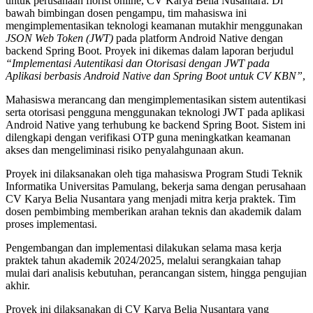
untuk perusahaan florist online, CV Karya Belia Nusantara. Di
bawah bimbingan dosen pengampu, tim mahasiswa ini
mengimplementasikan teknologi keamanan mutakhir menggunakan
JSON Web Token (JWT)
pada platform Android Native dengan
backend Spring Boot. Proyek ini dikemas dalam laporan berjudul
“Implementasi Autentikasi dan Otorisasi dengan JWT pada
Aplikasi berbasis Android Native dan Spring Boot untuk CV KBN”
,
Mahasiswa merancang dan mengimplementasikan sistem autentikasi
serta otorisasi pengguna menggunakan teknologi JWT pada aplikasi
Android Native yang terhubung ke backend Spring Boot. Sistem ini
dilengkapi dengan verifikasi OTP guna meningkatkan keamanan
akses dan mengeliminasi risiko penyalahgunaan akun.
Proyek ini dilaksanakan oleh tiga mahasiswa Program Studi Teknik
Informatika Universitas Pamulang, bekerja sama dengan perusahaan
CV Karya Belia Nusantara yang menjadi mitra kerja praktek. Tim
dosen pembimbing memberikan arahan teknis dan akademik dalam
proses implementasi.
Pengembangan dan implementasi dilakukan selama masa kerja
praktek tahun akademik 2024/2025, melalui serangkaian tahap
mulai dari analisis kebutuhan, perancangan sistem, hingga pengujian
akhir.
Proyek ini dilaksanakan di CV Karya Belia Nusantara yang