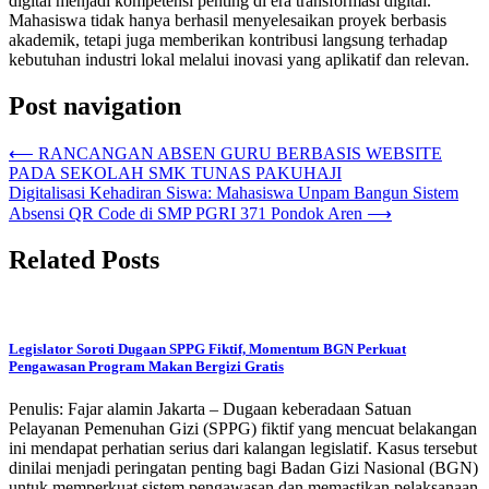
digital menjadi kompetensi penting di era transformasi digital.
Mahasiswa tidak hanya berhasil menyelesaikan proyek berbasis
akademik, tetapi juga memberikan kontribusi langsung terhadap
kebutuhan industri lokal melalui inovasi yang aplikatif dan relevan.
Post navigation
⟵
RANCANGAN ABSEN GURU BERBASIS WEBSITE
PADA SEKOLAH SMK TUNAS PAKUHAJI
Digitalisasi Kehadiran Siswa: Mahasiswa Unpam Bangun Sistem
Absensi QR Code di SMP PGRI 371 Pondok Aren
⟶
Related Posts
Legislator Soroti Dugaan SPPG Fiktif, Momentum BGN Perkuat
Pengawasan Program Makan Bergizi Gratis
Penulis: Fajar alamin Jakarta – Dugaan keberadaan Satuan
Pelayanan Pemenuhan Gizi (SPPG) fiktif yang mencuat belakangan
ini mendapat perhatian serius dari kalangan legislatif. Kasus tersebut
dinilai menjadi peringatan penting bagi Badan Gizi Nasional (BGN)
untuk memperkuat sistem pengawasan dan memastikan pelaksanaan