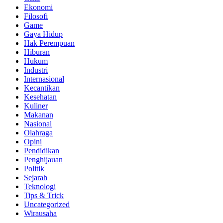
Ekonomi
Filosofi
Game
Gaya Hidup
Hak Perempuan
Hiburan
Hukum
Industri
Internasional
Kecantikan
Kesehatan
Kuliner
Makanan
Nasional
Olahraga
Opini
Pendidikan
Penghijauan
Politik
Sejarah
Teknologi
Tips & Trick
Uncategorized
Wirausaha