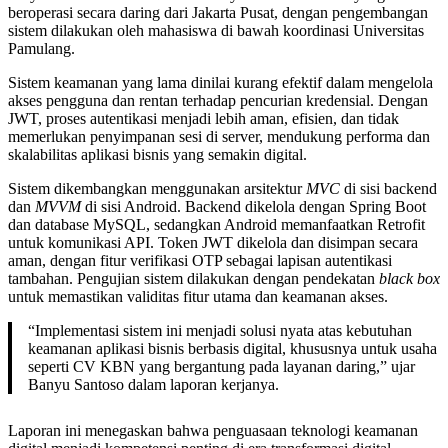
beroperasi secara daring dari Jakarta Pusat, dengan pengembangan
sistem dilakukan oleh mahasiswa di bawah koordinasi Universitas
Pamulang.
Sistem keamanan yang lama dinilai kurang efektif dalam mengelola
akses pengguna dan rentan terhadap pencurian kredensial. Dengan
JWT, proses autentikasi menjadi lebih aman, efisien, dan tidak
memerlukan penyimpanan sesi di server, mendukung performa dan
skalabilitas aplikasi bisnis yang semakin digital.
Sistem dikembangkan menggunakan arsitektur
MVC
di sisi backend
dan
MVVM
di sisi Android. Backend dikelola dengan Spring Boot
dan database MySQL, sedangkan Android memanfaatkan Retrofit
untuk komunikasi API. Token JWT dikelola dan disimpan secara
aman, dengan fitur verifikasi OTP sebagai lapisan autentikasi
tambahan. Pengujian sistem dilakukan dengan pendekatan
black box
untuk memastikan validitas fitur utama dan keamanan akses.
“Implementasi sistem ini menjadi solusi nyata atas kebutuhan
keamanan aplikasi bisnis berbasis digital, khususnya untuk usaha
seperti CV KBN yang bergantung pada layanan daring,” ujar
Banyu Santoso dalam laporan kerjanya.
Laporan ini menegaskan bahwa penguasaan teknologi keamanan