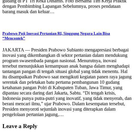
gudang di PT Tri Reka Dinamis. Foto Bersama Tim Kerja Praktik
dengan Pembimbing Lapangan Sebelumnya, proses pendataan
barang masuk dan keluar…
Prabowo Puji Inovasi Pertanian RI, Singgung Negara Lain Bisa
“Mencontek”
JAKARTA — Presiden Prabowo Subianto mengapresiasi berbagai
inovasi yang dikembangkan di sektor pertanian dalam mendukung
program swasembada pangan nasional. Menurutnya, inovasi
tersebut menunjukkan kemampuan anak bangsa dalam menghadapi
tantangan pangan di tengah situasi global yang tidak menentu. Hal
itu disampaikan Prabowo saat mengikuti kegiatan panen raya jagung
serentak dan peletakan batu pertama pembangunan 10 gudang
ketahanan pangan Polri di Kabupaten Tuban, Jawa Timur, yang
dipantau secara daring dari Jakarta, Sabtu. “Di tengah krisis,
Indonesia punya putra-putri yang inovatif, yang tidak menyerah, dan
berani mencari ilmu,” ujar Prabowo. Dalam kesempatan tersebut,
Presiden menyoroti sejumlah inovasi yang diterapkan dalam
pengelolaan pertanian jagung,…
Leave a Reply